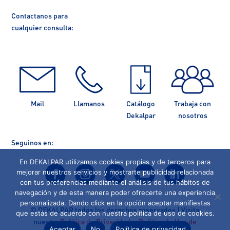
Contactanos para
cualquier consulta:
Mail
Llamanos
Catálogo
Trabaja con
Dekalpar
nosotros
Seguinos en:
En DEKALPAR utilizamos cookies propias y de terceros para
mejorar nuestros servicios y mostrarte publicidad relacionada
con tus preferencias mediante el análisis de tus hábitos de
navegación y de esta manera poder ofrecerte una experiencia
personalizada. Dando click en la opción aceptar manifiestas
©
DEKALPAR todos los derechos reservados | Visita
que estás de acuerdo con nuestra política de uso de cookies.
nuestra
Política de Privacidad
y
Política de Uso de
Aceptar
No
Política de privacidad