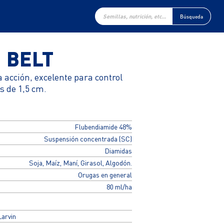
Búsqueda
de
Búsqueda
productos
BELT
 acción, excelente para control
 de 1,5 cm.
Flubendiamide 48%
Suspensión concentrada (SC)
Diamidas
Soja, Maíz, Maní, Girasol, Algodón.
Orugas en general
80 ml/ha
Larvin