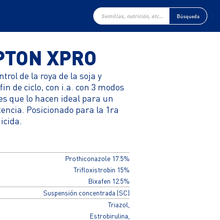
Búsqueda
de
Búsqueda
productos
PTON XPRO
trol de la roya de la soja y
n de ciclo, con i.a. con 3 modos
es que lo hacen ideal para un
tencia. Posicionado para la 1ra
icida.
Prothiconazole 17.5%
Trifloxistrobin 15%
Bixafen 12.5%
Suspensión concentrada (SC)
Triazol,
Estrobirulina,