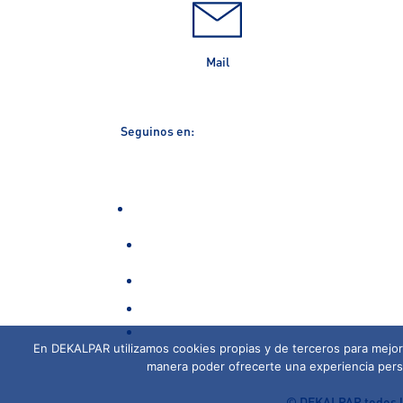
Mail
Seguinos en:
En DEKALPAR utilizamos cookies propias y de terceros para mejora
manera poder ofrecerte una experiencia perso
©
DEKALPAR todos lo