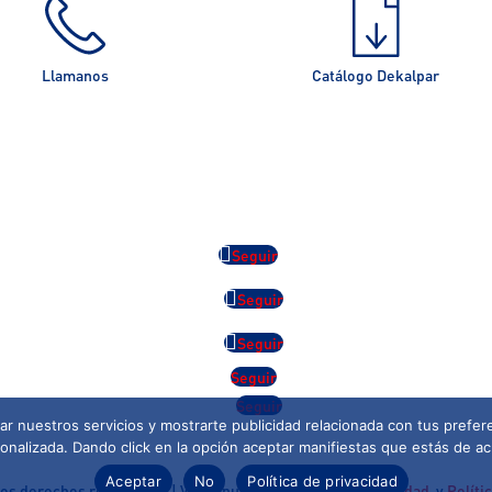
Llamanos
Catálogo Dekalpar
Seguir
Seguir
Seguir
Seguir
Seguir
r nuestros servicios y mostrarte publicidad relacionada con tus prefere
nalizada. Dando click en la opción aceptar manifiestas que estás de ac
Aceptar
No
Política de privacidad
s derechos reservados | Visita nuestra
Política de Privacidad
y
Políti