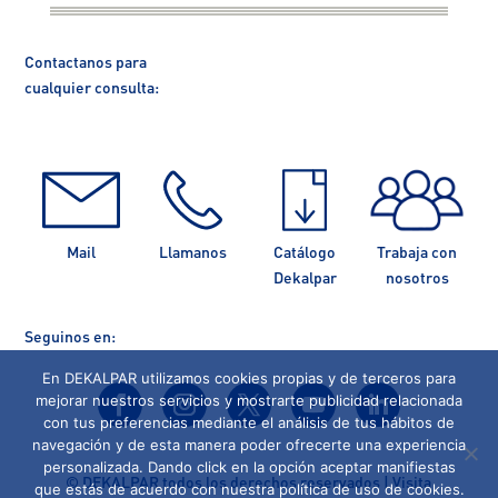
Contactanos para
cualquier consulta:
Mail
Llamanos
Catálogo
Trabaja con
Dekalpar
nosotros
Seguinos en:
En DEKALPAR utilizamos cookies propias y de terceros para
mejorar nuestros servicios y mostrarte publicidad relacionada
con tus preferencias mediante el análisis de tus hábitos de
navegación y de esta manera poder ofrecerte una experiencia
personalizada. Dando click en la opción aceptar manifiestas
©
DEKALPAR todos los derechos reservados | Visita
que estás de acuerdo con nuestra política de uso de cookies.