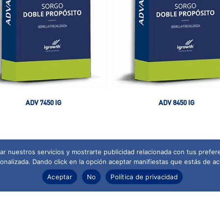
ADV 7450 IG
ADV 8450 IG
r nuestros servicios y mostrarte publicidad relacionada con tus prefere
nalizada. Dando click en la opción aceptar manifiestas que estás de ac
Aceptar
No
Política de privacidad