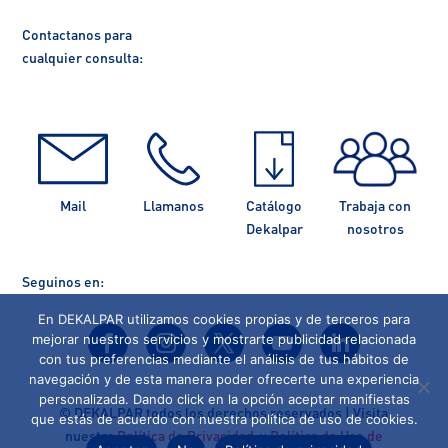
Contactanos para
cualquier consulta:
Mail
Llamanos
Catálogo
Trabaja con
Dekalpar
nosotros
Seguinos en:
En DEKALPAR utilizamos cookies propias y de terceros para
mejorar nuestros servicios y mostrarte publicidad relacionada
con tus preferencias mediante el análisis de tus hábitos de
navegación y de esta manera poder ofrecerte una experiencia
personalizada. Dando click en la opción aceptar manifiestas
©
DEKALPAR todos los derechos reservados | Visita
que estás de acuerdo con nuestra política de uso de cookies.
nuestra
Política de Privacidad
y
Política de Uso de