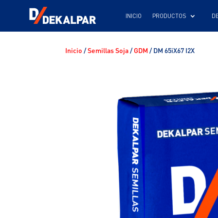
INICIO
Inicio
/
Semillas Soja
/
GDM
/ DM 65iX67 I2X