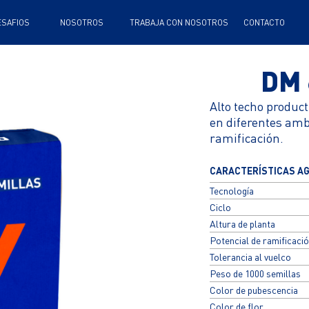
TRABAJA CON NOSOTROS
CONTACTO
DM 
Alto techo produc
en diferentes ambi
ramificación.
CARACTERÍSTICAS A
Tecnología
Ciclo
Altura de planta
Potencial de ramificaci
Tolerancia al vuelco
Peso de 1000 semillas
Color de pubescencia
Color de flor