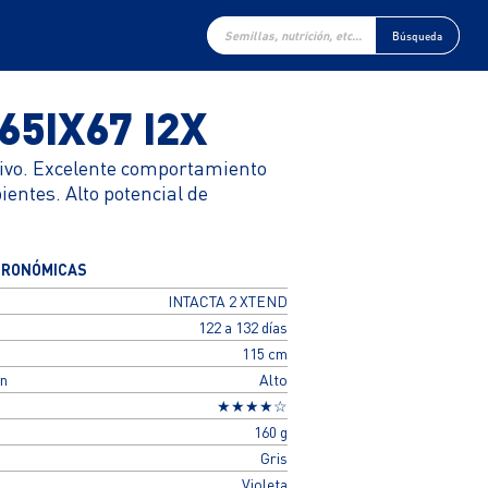
Búsqueda
de
Búsqueda
productos
65IX67 I2X
tivo. Excelente comportamiento
entes. Alto potencial de
GRONÓMICAS
INTACTA 2 XTEND
122 a 132 días
115 cm
ón
Alto
★★★★☆
160 g
Gris
Violeta