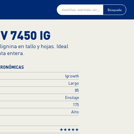
Búsqueda
de
Búsqueda
productos
V 7450 IG
ignina en tallo y hojas. Ideal
nta entera.
GRONÓMICAS
Igrowth
Largo
85
Ensilaje
175
Alto
★★★★★