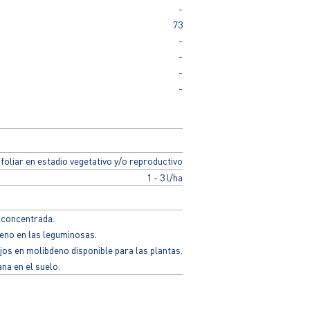
-
73
-
-
-
-
foliar en estadio vegetativo y/o reproductivo
1 - 3 l/ha
 concentrada.
geno en las leguminosas.
jos en molibdeno disponible para las plantas.
na en el suelo.