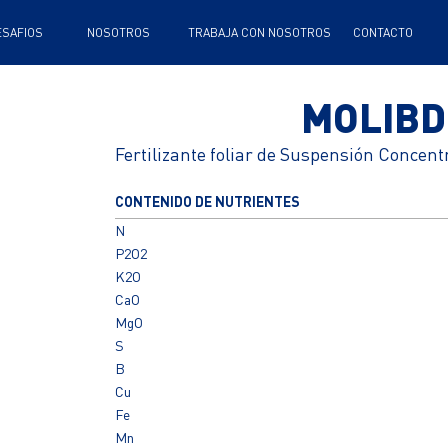
TRABAJA CON NOSOTROS
CONTACTO
MOLIB
Fertilizante foliar de Suspensión Concen
CONTENIDO DE NUTRIENTES
N
P2O2
K2O
CaO
MgO
S
B
Cu
Fe
Mn