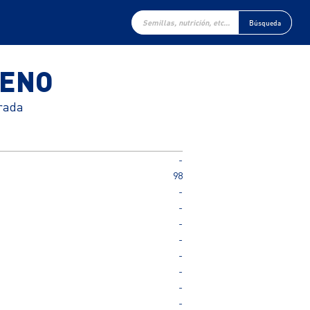
Búsqueda
de
Búsqueda
productos
DENO
trada
-
98
-
-
-
-
-
-
-
-