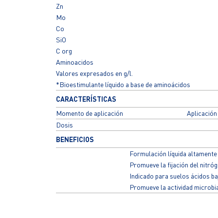
Zn
Mo
Co
SiO
C org
Aminoacidos
Valores expresados en g/l.
*Bioestimulante líquido a base de aminoácidos
CARACTERÍSTICAS
Momento de aplicación
Aplicación 
Dosis
BENEFICIOS
Formulación líquida altamente
Promueve la fijación del nitró
Indicado para suelos ácidos ba
Promueve la actividad microbia